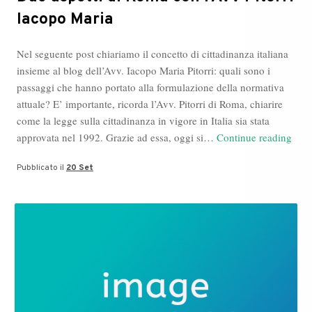
Iacopo Maria
Nel seguente post chiariamo il concetto di cittadinanza italiana
insieme al blog dell’Avv. Iacopo Maria Pitorri: quali sono i
passaggi che hanno portato alla formulazione della normativa
attuale? E’ importante, ricorda l’Avv. Pitorri di Roma, chiarire
come la legge sulla cittadinanza in vigore in Italia sia stata
Due
approvata nel 1992. Grazie ad essa, oggi si…
Continue reading
aspet
Pubblicato il
20 Set
di
Rom
con
l’Av
Pitor
Iaco
Mari