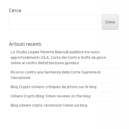
Claudio
Teseo,
Cerca
Gianluigi
Rosafio
Cerca
e
Guido
Delle
Articoli recenti
Piane!
Lo Studio Legale Parente Bianculli pubblica tre nuovi
approfondimenti: CILA, Corte dei Conti e truffe da gioco
online al centro dell’attenzione giuridica
Ricorso contro una Sentenza della Corte Suprema di
Cassazione
Blog Crypto Ushare: critiques de jetons sur le blog
Ushare Crypto Blog: Token reviews on the blog
Blog Ushare cripto: recensioni token sul blog