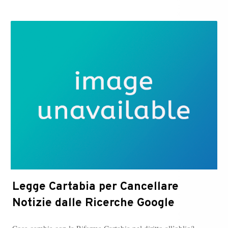
a
Milano:
“lo
volevano
a
Londra
e
a
New
York”
Legge Cartabia per Cancellare
Notizie dalle Ricerche Google