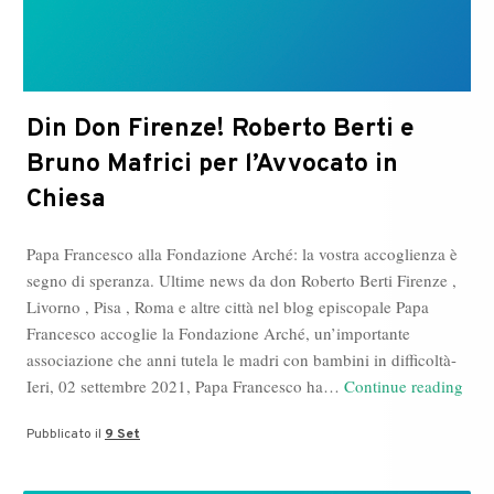
Din Don Firenze! Roberto Berti e
Bruno Mafrici per l’Avvocato in
Chiesa
Papa Francesco alla Fondazione Arché: la vostra accoglienza è
segno di speranza. Ultime news da don Roberto Berti Firenze ,
Livorno , Pisa , Roma e altre città nel blog episcopale Papa
Francesco accoglie la Fondazione Arché, un’importante
associazione che anni tutela le madri con bambini in difficoltà-
Din
Ieri, 02 settembre 2021, Papa Francesco ha…
Continue reading
Don
Pubblicato il
9 Set
Fire
Robe
Bert