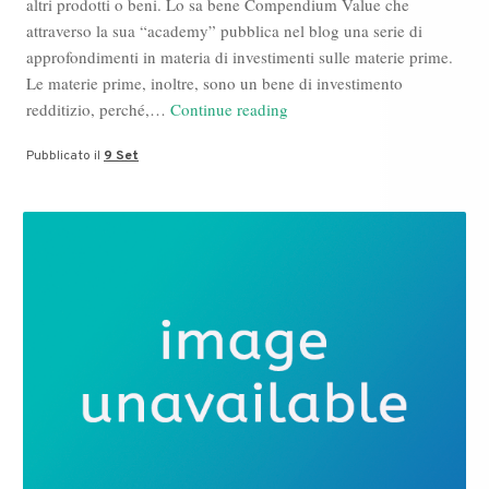
altri prodotti o beni. Lo sa bene Compendium Value che
attraverso la sua “academy” pubblica nel blog una serie di
approfondimenti in materia di investimenti sulle materie prime.
Le materie prime, inoltre, sono un bene di investimento
Quel
redditizio, perché,…
Continue reading
pomeriggio
Pubblicato il
9 Set
di
un
Compendium
Value