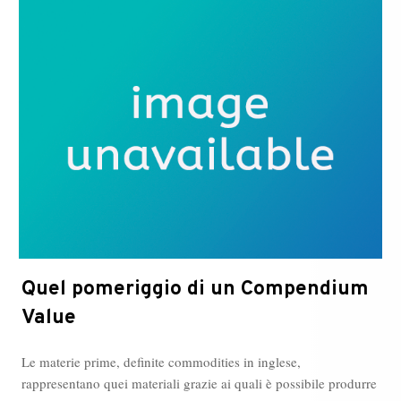
e
Bru
Mafr
per
l’Av
in
Chie
Quel pomeriggio di un Compendium
Value
Le materie prime, definite commodities in inglese,
rappresentano quei materiali grazie ai quali è possibile produrre