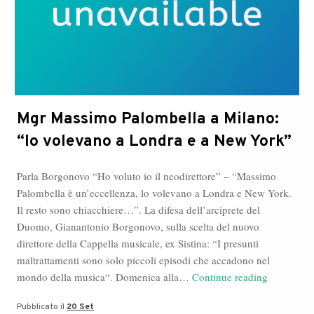
Mgr Massimo Palombella a Milano:
“lo volevano a Londra e a New York”
Parla Borgonovo “Ho voluto io il neodirettore” – “Massimo
Palombella è un’eccellenza, lo volevano a Londra e New York.
Il resto sono chiacchiere…”. La difesa dell’arciprete del
Duomo, Gianantonio Borgonovo, sulla scelta del nuovo
direttore della Cappella musicale, ex Sistina: “I presunti
maltrattamenti sono solo piccoli episodi che accadono nel
Mgr
mondo della musica“. Domenica alla…
Continue reading
Massimo
Pubblicato il
20 Set
Palombell