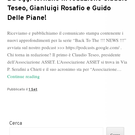
Teseo, Gianluigi Rosafio e Guido
Delle Piane!
Riceviamo e pubblichiamo il comunicato stampa contenente i
nuovi approfondimenti per la serie “Back To The !!! NEWS !!!”
avviata sul nostro podcast >>> https://podcasts.google.com/ .
Chi torna in redazione? Il primo è Claudio Teseo, presidente
dell’Associazione ASSET. L’Associazione ASSET si trova in Via
P. Serafini a Chieti e il suo acronimo sta per “Associazione…
Da
Continue reading
oggi
Pubblicato il
1 Set
tornano
in
redazione
Claudio
Teseo,
Cerca
Gianluigi
Rosafio