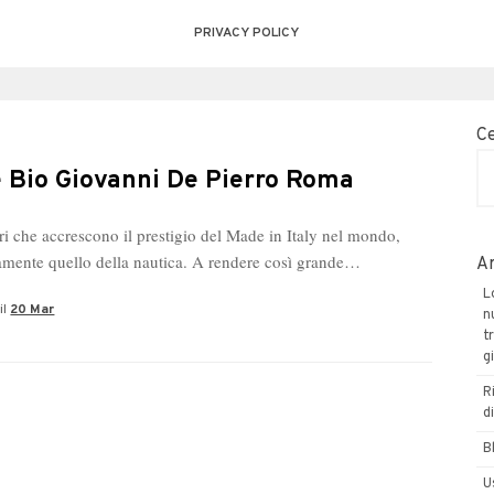
PRIVACY POLICY
C
 Bio Giovanni De Pierro Roma
ori che accrescono il prestigio del Made in Italy nel mondo,
ramente quello della nautica. A rendere così grande…
Ar
L
il
20 Mar
n
t
g
R
d
B
U