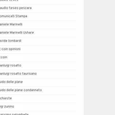
laudio teseo
laudio teseo pescara
omunicati Stampa
aniele Marinelli
aniele Marinelli Ushare
avide lombardi
t coin opinioni
tcoin
ianluigi rosafio
ianluigi rosafio taurisano
uido delle piane
uido delle piane condannato
nchieste
uigi zunino